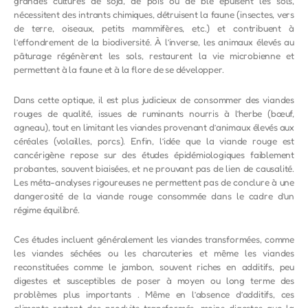
grandes cultures de soja, de pois ou de blé épuisent les sols,
nécessitent des intrants chimiques, détruisent la faune (insectes, vers
de terre, oiseaux, petits mammifères, etc.) et contribuent à
l’effondrement de la biodiversité. À l’inverse, les animaux élevés au
pâturage régénèrent les sols, restaurent la vie microbienne et
permettent à la faune et à la flore de se développer.
Dans cette optique, il est plus judicieux de consommer des viandes
rouges de qualité, issues de ruminants nourris à l’herbe (bœuf,
agneau), tout en limitant les viandes provenant d’animaux élevés aux
céréales (volailles, porcs). Enfin, l’idée que la viande rouge est
cancérigène repose sur des études épidémiologiques faiblement
probantes, souvent biaisées, et ne prouvant pas de lien de causalité.
Les méta-analyses rigoureuses ne permettent pas de conclure à une
dangerosité de la viande rouge consommée dans le cadre d’un
régime équilibré.
Ces études incluent généralement les viandes transformées, comme
les viandes séchées ou les charcuteries et même les viandes
reconstituées comme le jambon, souvent riches en additifs, peu
digestes et susceptibles de poser à moyen ou long terme des
problèmes plus importants . Même en l’absence d’additifs, ces
aliments restent des produits transformés, moins digestes que la