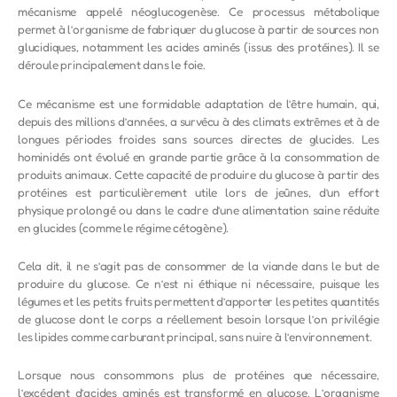
mécanisme appelé néoglucogenèse. Ce processus métabolique
permet à l’organisme de fabriquer du glucose à partir de sources non
glucidiques, notamment les acides aminés (issus des protéines). Il se
déroule principalement dans le foie.
Ce mécanisme est une formidable adaptation de l’être humain, qui,
depuis des millions d’années, a survécu à des climats extrêmes et à de
longues périodes froides sans sources directes de glucides. Les
hominidés ont évolué en grande partie grâce à la consommation de
produits animaux. Cette capacité de produire du glucose à partir des
protéines est particulièrement utile lors de jeûnes, d’un effort
physique prolongé ou dans le cadre d’une alimentation saine réduite
en glucides (comme le régime cétogène).
Cela dit, il ne s’agit pas de consommer de la viande dans le but de
produire du glucose. Ce n’est ni éthique ni nécessaire, puisque les
légumes et les petits fruits permettent d’apporter les petites quantités
de glucose dont le corps a réellement besoin lorsque l’on privilégie
les lipides comme carburant principal, sans nuire à l’environnement.
Lorsque nous consommons plus de protéines que nécessaire,
l’excédent d’acides aminés est transformé en glucose. L’organisme