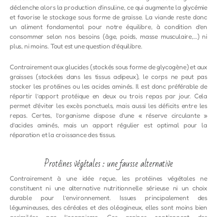
déclenche alors la production d’insuline, ce qui augmente la glycémie
et favorise le stockage sous forme de graisse. La viande reste donc
un aliment fondamental pour notre équilibre, à condition d’en
consommer selon nos besoins (âge, poids, masse musculaire,…) ni
plus, ni moins. Tout est une question d’équilibre.
Contrairement aux glucides (stockés sous forme de glycogène) et aux
graisses (stockées dans les tissus adipeux), le corps ne peut pas
stocker les protéines ou les acides aminés. Il est donc préférable de
répartir l’apport protéique en deux ou trois repas par jour. Cela
permet d’éviter les excès ponctuels, mais aussi les déficits entre les
repas. Certes, l’organisme dispose d’une « réserve circulante »
d’acides aminés, mais un apport régulier est optimal pour la
réparation et la croissance des tissus.
Protéines végétales : une fausse alternative
Contrairement à une idée reçue, les protéines végétales ne
constituent ni une alternative nutritionnelle sérieuse ni un choix
durable pour l’environnement. Issues principalement des
légumineuses, des céréales et des oléagineux, elles sont moins bien
assimilées par l’organisme. Ces graines contiennent des