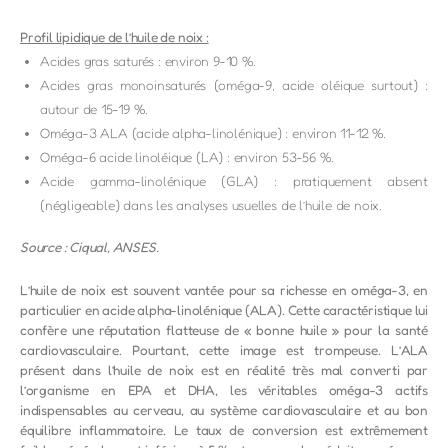
Profil lipidique de l’huile de noix :
Acides gras saturés : environ 9-10 %.
Acides gras monoinsaturés (oméga-9, acide oléique surtout) :
autour de 15-19 %.
Oméga-3 ALA (acide alpha-linolénique) : environ 11-12 %.
Oméga-6 acide linoléique (LA) : environ 53-56 %.
Acide gamma-linolénique (GLA) : pratiquement absent
(négligeable) dans les analyses usuelles de l’huile de noix.
Source : Ciqual, ANSES.
L’huile de noix est souvent vantée pour sa richesse en oméga-3, en
particulier en acide alpha-linolénique (ALA). Cette caractéristique lui
confère une réputation flatteuse de « bonne huile » pour la santé
cardiovasculaire. Pourtant, cette image est trompeuse. L’ALA
présent dans l’huile de noix est en réalité très mal converti par
l’organisme en EPA et DHA, les véritables oméga-3 actifs
indispensables au cerveau, au système cardiovasculaire et au bon
équilibre inflammatoire. Le taux de conversion est extrêmement