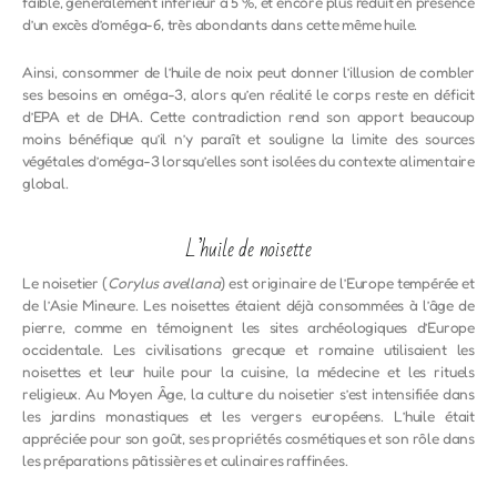
faible, généralement inférieur à 5 %, et encore plus réduit en présence
d’un excès d’oméga-6, très abondants dans cette même huile.
Ainsi, consommer de l’huile de noix peut donner l’illusion de combler
ses besoins en oméga-3, alors qu’en réalité le corps reste en déficit
d’EPA et de DHA. Cette contradiction rend son apport beaucoup
moins bénéfique qu’il n’y paraît et souligne la limite des sources
végétales d’oméga-3 lorsqu’elles sont isolées du contexte alimentaire
global.
L’huile de noisette
Le noisetier (
Corylus avellana
) est originaire de l’Europe tempérée et
de l’Asie Mineure. Les noisettes étaient déjà consommées à l’âge de
pierre, comme en témoignent les sites archéologiques d’Europe
occidentale. Les civilisations grecque et romaine utilisaient les
noisettes et leur huile pour la cuisine, la médecine et les rituels
religieux. Au Moyen Âge, la culture du noisetier s’est intensifiée dans
les jardins monastiques et les vergers européens. L’huile était
appréciée pour son goût, ses propriétés cosmétiques et son rôle dans
les préparations pâtissières et culinaires raffinées.