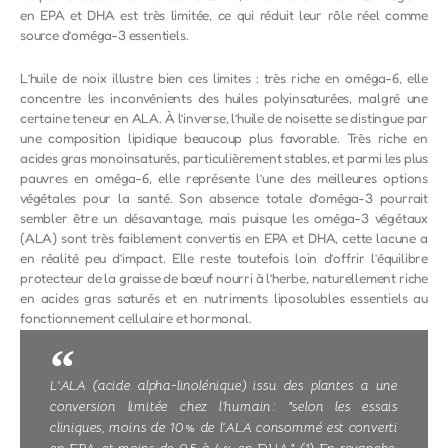
en EPA et DHA est très limitée, ce qui réduit leur rôle réel comme
source d’oméga-3 essentiels.
L’huile de noix illustre bien ces limites : très riche en oméga-6, elle
concentre les inconvénients des huiles polyinsaturées, malgré une
certaine teneur en ALA. À l’inverse, l’huile de noisette se distingue par
une composition lipidique beaucoup plus favorable. Très riche en
acides gras monoinsaturés, particulièrement stables, et parmi les plus
pauvres en oméga-6, elle représente l’une des meilleures options
végétales pour la santé. Son absence totale d’oméga-3 pourrait
sembler être un désavantage, mais puisque les oméga-3 végétaux
(ALA) sont très faiblement convertis en EPA et DHA, cette lacune a
en réalité peu d’impact. Elle reste toutefois loin d’offrir l’équilibre
protecteur de la graisse de bœuf nourri à l’herbe, naturellement riche
en acides gras saturés et en nutriments liposolubles essentiels au
fonctionnement cellulaire et hormonal.
L'ALA (acide alpha-linolénique) issu des plantes a une
conversion limitée chez l’humain : "selon les essais
cliniques, moins de 10 % de l’ALA consommé est converti