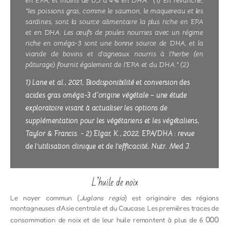
en EPA, et moins de 0,5 à 4 % en DHA." (1) En revanche,
"les poissons gras, comme le saumon, le maquereau et les
sardines, sont la source alimentaire la plus riche en EPA
et en DHA. Les œufs de poules nourries avec un régime
riche en oméga-3 sont une bonne source de DHA, et la
viande de bovins et d'agneaux nourris à l'herbe (en
pâturage) fournit également de l'EPA et du DHA." (2)
1) Lane et al., 2021, Biodisponibilité et conversion des
acides gras oméga-3 d'origine végétale – une étude
exploratoire visant à actualiser les options de
supplémentation pour les végétariens et les végétaliens,
Taylor & Francis. - 2) Elgar, K., 2022, EPA/DHA : revue
de l’utilisation clinique et de l’efficacité, Nutr. Med J.
L’huile de noix
Le noyer commun (
Juglans regia
) est originaire des régions
montagneuses d’Asie centrale et du Caucase. Les premières traces de
000
consommation de noix et de leur huile remontent à plus de 6