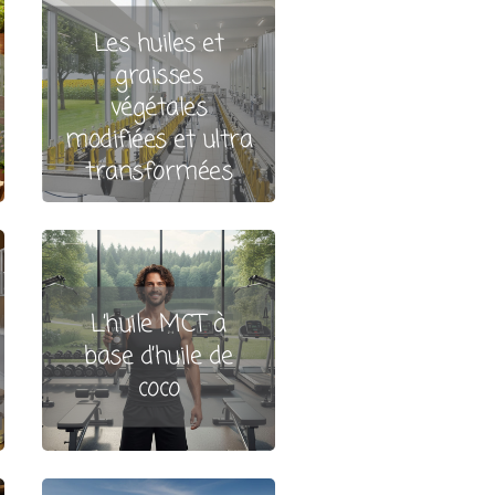
Les huiles et
graisses
végétales
modifiées et ultra
transformées
L’huile MCT à
base d’huile de
coco