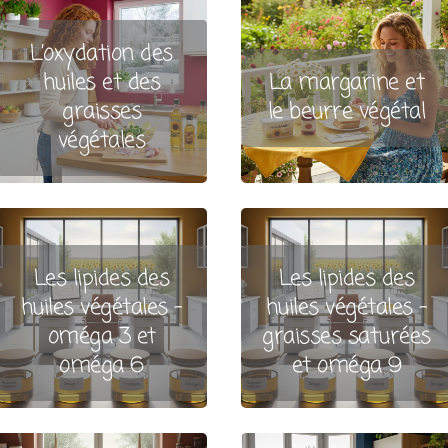
L’oxydation des
huiles et des
La margarine et
graisses
le beurre végétal
végétales
Les lipides des
Les lipides des
huiles végétales –
huiles végétales –
oméga 3 et
graisses saturées
oméga 6
et oméga 9