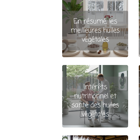
En résumé, les
meilleures huiles
végétales
Intérêts
nutritionnel et
santé des huiles
végétales