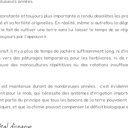
plusieurs années.
constante et toujours plus importante a rendu obsolètes les pra
é et sa fertilité originelles. En réalité, même si autrefois la dég
 le fait de cultiver une terre sans lui laisser le temps de se r
toujours par l’appauvrir.
nsif, il n’y a plus de temps de jachère suffisamment long, ni d’
n vers des pâturages temporaires pour les herbivores, ni de 
rouve des monocultures répétitives ou des rotations insuffis
 est maintenue durant de nombreuses années ; c’est évidemme
t pour le maïs, qui nécessite des systèmes d’irrigation importa
ont partis du principe que tous les besoins de la terre pouvaien
iques, et que la chimie pouvait compenser le déficit biologique e
tal disparue