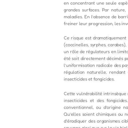
en concentrant une seule espèc
grandes surfaces. Par nature,
maladies. En l’absence de barri
freiner leur progression, les i
Ce risque est dramatiquement ag
(coccinelles, syrphes, carabes)
un rôle de régulateurs en limita
été soit directement décimés par
l’uniformisation radicale des p
régulation naturelle, rendant
insecticides et fongicides.
Cette vulnérabilité intrinsèque
insecticides et des fongicid
conventionnel, ou d’origine na
Qu’elles soient chimiques ou n
d’éradiquer des organismes cib
sauvage ainsi que sur la vie biol