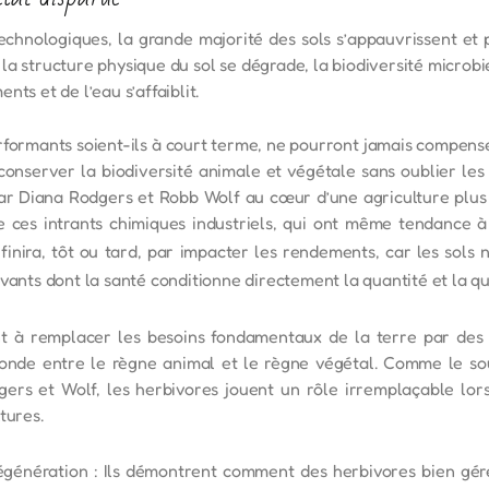
chnologiques, la grande majorité des sols s’appauvrissent et 
a structure physique du sol se dégrade, la biodiversité microbi
ts et de l’eau s’affaiblit.
erformants soient-ils à court terme, ne pourront jamais compens
conserver la biodiversité animale et végétale sans oublier le
par Diana Rodgers et Robb Wolf au cœur d’une agriculture plus 
de ces intrants chimiques industriels, qui ont même tendance à
finira, tôt ou tard, par impacter les rendements, car les sols 
vants dont la santé conditionne directement la quantité et la qu
ant à remplacer les besoins fondamentaux de la terre par des 
onde entre le règne animal et le règne végétal. Comme le sou
ers et Wolf, les herbivores jouent un rôle irremplaçable lors
tures.
égénération : Ils démontrent comment des herbivores bien gér