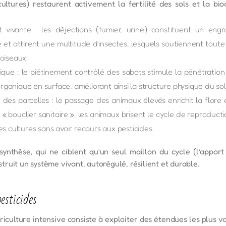
cultures) restaurent activement la fertilité des sols et la bi
et vivante : les déjections (fumier, urine) constituent un engr
e et attirent une multitude d’insectes, lesquels soutiennent tout
oiseaux.
e : le piétinement contrôlé des sabots stimule la pénétration d
organique en surface, améliorant ainsi la structure physique du sol
des parcelles : le passage des animaux élevés enrichit la flore
« bouclier sanitaire », les animaux brisent le cycle de reproducti
s cultures sans avoir recours aux pesticides.
ynthèse, qui ne ciblent qu’un seul maillon du cycle (l’apport
ruit un système vivant, autorégulé, résilient et durable.
esticides
riculture intensive consiste à exploiter des étendues les plus v