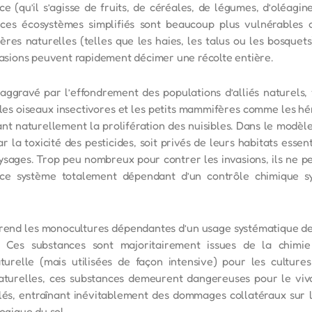
e (qu’il s’agisse de fruits, de céréales, de légumes, d’oléagi
 ces écosystèmes simplifiés sont beaucoup plus vulnérables 
ères naturelles (telles que les haies, les talus ou les bosquet
nvasions peuvent rapidement décimer une récolte entière.
gravé par l’effondrement des populations d’alliés naturels, t
, les oiseaux insectivores et les petits mammifères comme les h
nt naturellement la prolifération des nuisibles. Dans le modèle 
 la toxicité des pesticides, soit privés de leurs habitats esse
aysages. Trop peu nombreux pour contrer les invasions, ils ne p
 ce système totalement dépendant d’un contrôle chimique sy
 rend les monocultures dépendantes d’un usage systématique des
es. Ces substances sont majoritairement issues de la chim
turelle (mais utilisées de façon intensive) pour les culture
aturelles, ces substances demeurent dangereuses pour le viv
lés, entraînant inévitablement des dommages collatéraux sur le
ogique du sol.