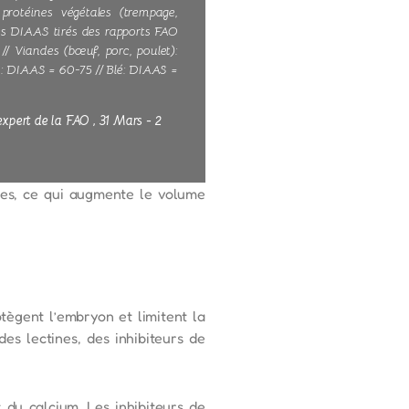
rotéines végétales (trempage,
res DIAAS tirés des rapports FAO
/ Viandes (bœuf, porc, poulet):
s: DIAAS = 60-75 // Blé: DIAAS =
xpert de la FAO , 31 Mars - 2
bles, ce qui augmente le volume
tègent l’embryon et limitent la
es lectines, des inhibiteurs de
 du calcium. Les inhibiteurs de