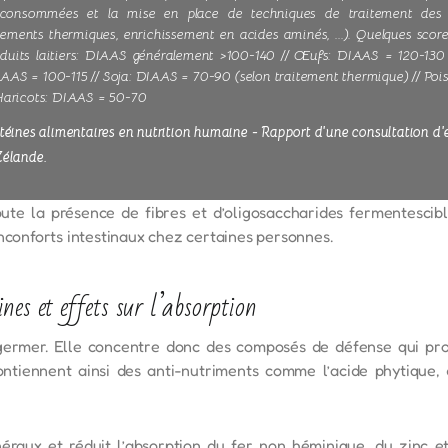
 consommées et la mise en place de techniques de traitement des p
tements thermiques, enrichissement en acides aminés, ...). Quelques sco
roduits laitiers: DIAAS généralement >100-140 // Œufs: DIAAS = 120-130 /
AAS = 100-115 // Soja: DIAAS = 70-90 (selon traitement thermique) // Poi
 Haricots: DIAAS = 50-70
otéines alimentaires en nutrition humaine - Rapport d'une consultation d'e
Zélande.
oute la présence de fibres et d’oligosaccharides fermentesci
inconforts intestinaux chez certaines personnes.
es et effets sur l’absorption
germer. Elle concentre donc des composés de défense qui pro
ntiennent ainsi des anti-nutriments comme l’acide phytique, d
néraux et réduit l’absorption du fer non héminique, du zinc et