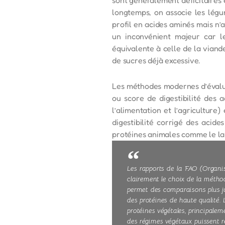
longtemps, on associe les lég
profil en acides aminés mais n’
un inconvénient majeur car le
équivalente à celle de la vian
de sucres déjà excessive.
Les méthodes modernes d’évalua
ou score de digestibilité des
l’alimentation et l’agricultu
digestibilité corrigé des acid
protéines animales comme le lai
Les rapports de la FAO (Organis
clairement le choix de la métho
permet des comparaisons plus ju
des protéines de haute qualité.
protéines végétales, principaleme
des régimes végétaux puissent r