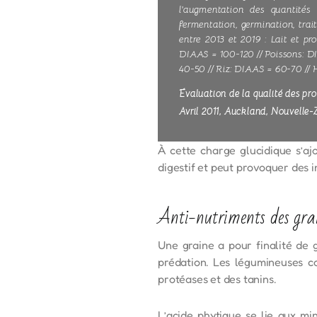
l'augmentation des quantités
fermentation, germination, trai
entre 2013 et 2019 : Lait et p
DIAAS = 100-120 // Poissons: DI
40-50 // Riz: DIAAS = 60-70 //
Évaluation de la qualité des pr
Avril 2011, Auckland, Nouvelle-
À cette charge glucidique s’aj
digestif et peut provoquer des 
Anti-nutriments des grain
Une graine a pour finalité de 
prédation. Les légumineuses co
protéases et des tanins.
L’acide phytique se lie aux mi