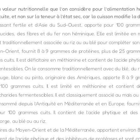
a valeur nutritionnelle que l’on considère pour l’alimentation
uite, et non sur la teneur à l’état sec, car la cuisson modifie la 
roissant fertile et d’Asie du Sud-Ouest, apporte pour 100 gra
cides, des fibres et du fer non héminique. Elle est limitée en m
st traditionnellement associée au riz ou au blé pour compléter son
n-Orient, fournit 8 à 9 grammes de protéines, plus de 25 gramm
its. Il est déficitaire en méthionine et contient de l’acide phyti
ntescibles. On le consomme traditionnellement avec du blé, du ri
r, rouge, blanc ou pinto, originaire des Amériques, apporte 8 à 
0 grammes cuits. Il est limité en méthionine et contient de 
harides fermentescibles. Il est classiquement associé au maïs ou a
onsommé depuis l’Antiquité en Méditerranée et en Europe, fourn
 100 grammes cuits. Il contient de l’acide phytique et des i
orge, au blé ou au riz.
inaires du Moyen-Orient et de la Méditerranée, apportent environ
ent de l’acide phytique et des inhibiteurs de protéases et sont 