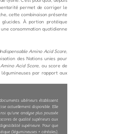
entarité permet de corriger le
nche, cette combinaison présente
 glucides. À portion protéique
ît une consommation quotidienne
 Indispensable Amino Acid Score
,
isation des Nations unies pour
d Amino Acid Score
, ou score de
es légumineuses par rapport aux
documents ultérieurs établissent
se actuellement disponible. Elle
insi qu'une analyse plus poussée
scores de qualité supérieurs aux
digestibilité supérieure. Pour que
éique (légumineuses + céréales),