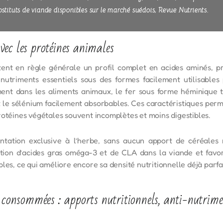
bstituts de viande disponibles sur le marché suédois, Revue Nutrients.
ec les protéines animales
tent en règle générale un profil complet en acides aminés, p
s nutriments essentiels sous des formes facilement utilisable
nt dans les aliments animaux, le fer sous forme héminique tr
le sélénium facilement absorbables. Ces caractéristiques perm
rotéines végétales souvent incomplètes et moins digestibles.
ntation exclusive à l’herbe, sans aucun apport de céréales 
tion d’acides gras oméga-3 et de CLA dans la viande et favo
les, ce qui améliore encore sa densité nutritionnelle déjà parfa
 consommées : apports nutritionnels, anti-nutrimen