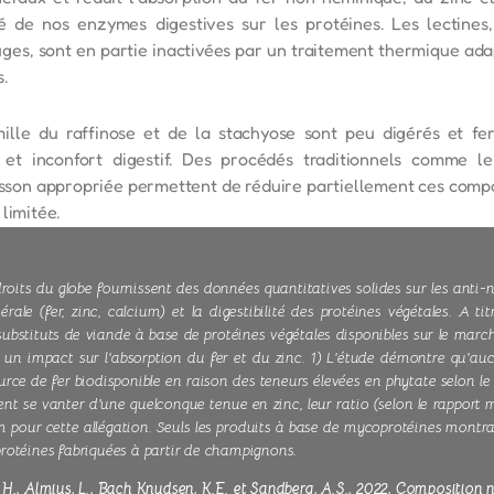
té de nos enzymes digestives sur les protéines. Les lectines
ges, sont en partie inactivées par un traitement thermique a
.
mille du raffinose et de la stachyose sont peu digérés et fe
et inconfort digestif. Des procédés traditionnels comme le
sson appropriée permettent de réduire partiellement ces compos
limitée.
oits du globe fournissent des données quantitatives solides sur les anti-
rale (fer, zinc, calcium) et la digestibilité des protéines végétales. A t
stituts de viande à base de protéines végétales disponibles sur le march
un impact sur l'absorption du fer et du zinc. 1) L'étude démontre qu'au
e de fer biodisponible en raison des teneurs élevées en phytate selon le 
ent se vanter d'une quelconque tenue en zinc, leur ratio (selon le rapport 
 pour cette allégation. Seuls les produits à base de mycoprotéines montrai
rotéines fabriquées à partir de champignons.
H., Almius, L., Bach Knudsen, K.E. et Sandberg, A.S., 2022, Composition nu