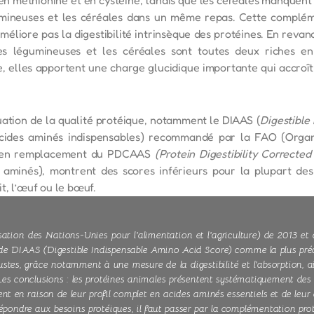
umineuses et les céréales dans un même repas. Cette complém
améliore pas la digestibilité intrinsèque des protéines. En reva
s légumineuses et les céréales sont toutes deux riches en
de, elles apportent une charge glucidique importante qui accro
tion de la qualité protéique, notamment le DIAAS (
Digestible
 acides aminés indispensables) recommandé par la FAO (Organ
re) en remplacement du PDCAAS
(Protein Digestibility Correcte
es aminés), montrent des scores inférieurs pour la plupart d
t, l’œuf ou le bœuf.
ation des Nations-Unies pour l'alimentation et l'agriculture) de 2013 et 
de DIAAS (Digestible Indispensable Amino Acid Score) comme la plus préci
stes, grâce notamment à une mesure de la digestibilité et l'absorption, a
 Les conclusions : les protéines animales présentent systématiquement des 
nt en raison de leur profil complet en acides aminés essentiels et de leur 
épondre aux besoins protéiques, il faut passer par la complémentation prot