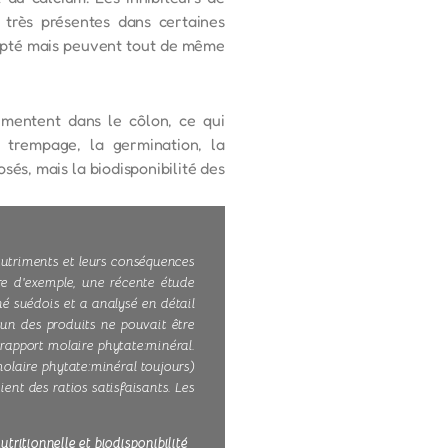
, très présentes dans certaines
dapté mais peuvent tout de même
rmentent dans le côlon, ce qui
 trempage, la germination, la
és, mais la biodisponibilité des
nutriments et leurs conséquences
itre d'exemple, une récente étude
é suédois et a analysé en détail
cun des produits ne pouvait être
rapport molaire phytate:minéral.
molaire phytate:minéral toujours)
ent des ratios satisfaisants. Les
tritionnelle et biodisponibilité