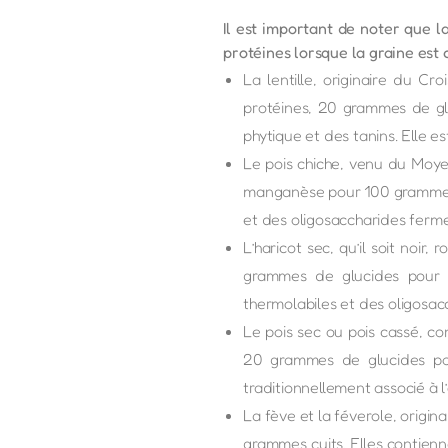
Il est important de noter que l
protéines lorsque la graine est c
La lentille, originaire du C
protéines, 20 grammes de glu
phytique et des tanins. Elle e
Le pois chiche, venu du Moye
manganèse pour 100 grammes cu
et des oligosaccharides ferme
L’haricot sec, qu’il soit noi
grammes de glucides pour 10
thermolabiles et des oligosacc
Le pois sec ou pois cassé, c
20 grammes de glucides pour
traditionnellement associé à l’
La fève et la féverole, orig
grammes cuits. Elles contienn