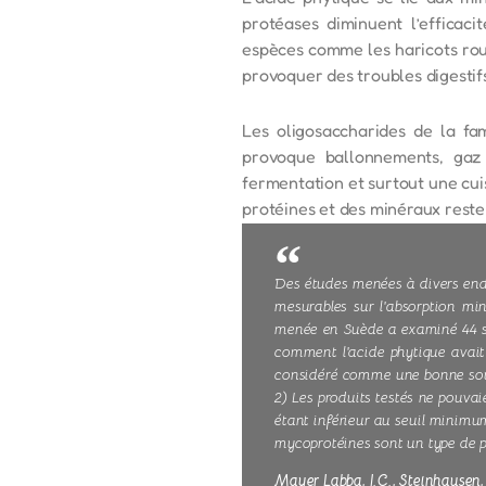
protéases diminuent l’efficaci
espèces comme les haricots rou
provoquer des troubles digestifs
Les oligosaccharides de la fa
provoque ballonnements, gaz 
fermentation et surtout une cui
protéines et des minéraux reste 
Des études menées à divers endr
mesurables sur l'absorption miné
menée en Suède a examiné 44 sub
comment l'acide phytique avait 
considéré comme une bonne sourc
2) Les produits testés ne pouvai
étant inférieur au seuil minimum
mycoprotéines sont un type de p
Mayer Labba, I.C., Steinhausen, 