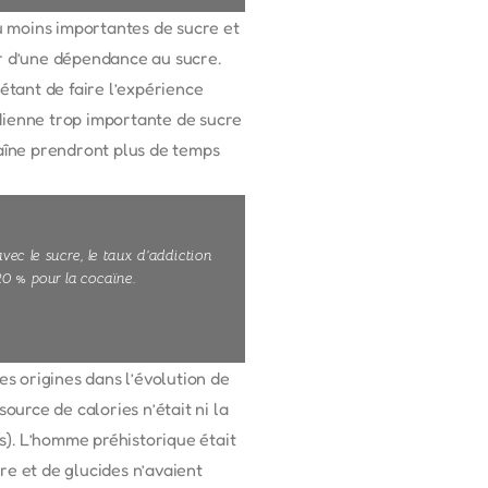
u moins importantes de sucre et
rir d’une dépendance au sucre.
étant de faire l’expérience
ienne trop importante de sucre
raîne prendront plus de temps
ec le sucre, le taux d’addiction
 20 % pour la cocaïne.
s origines dans l’évolution de
ource de calories n’était ni la
es). L’homme préhistorique était
re et de glucides n’avaient