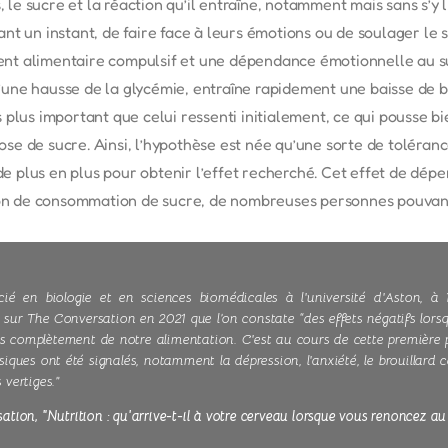
 sucre et la réaction qu’il entraîne, notamment mais sans s’y li
t un instant, de faire face à leurs émotions ou de soulager le s
t alimentaire compulsif et une dépendance émotionnelle au su
ne hausse de la glycémie, entraîne rapidement une baisse de bi
 plus important que celui ressenti initialement, ce qui pousse 
 de sucre. Ainsi, l’hypothèse est née qu’une sorte de tolérance 
 plus en plus pour obtenir l’effet recherché. Cet effet de dép
tion de consommation de sucre, de nombreuses personnes pouvan
ié en biologie et en sciences biomédicales à l'université d'Aston,
ié sur The Conversation en 2021 que l’on constate “des effets négatifs 
s complètement de notre alimentation. C'est au cours de cette première 
es ont été signalés, notamment la dépression, l'anxiété, le brouillard cér
 vertiges.”
ion, "Nutrition : qu'arrive-t-il à votre cerveau lorsque vous renoncez au 