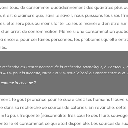
 avons tous, de consommer quotidiennement des quantités plus o
, il est à craindre que, sans le savoir, nous puissions tous souff
s, elle sera plus ou moins forte. La seule manière d’en être sûr 
 d’un arrêt de consommation. Même si une consommation quotid
, là encore, pour certaines personnes, les problèmes qu’elle ent
tis.
 recherche au Centre national de la recherche scientifique, à Bordeaux, av
 à 40 % pour la nicotine, entre 7 et 9 % pour l'alcool, ou encore entre 15 et
ro comme la cocaïne ?
ent, le goût prononcé pour le sucre chez les humains trouve se
vie dans sa recherche de sources de calories. En revanche, cette s
 ni la plus fréquente (saisonnalité très courte des fruits sauvag
ntaire et consommait ce qui était disponible. Les sources de suc