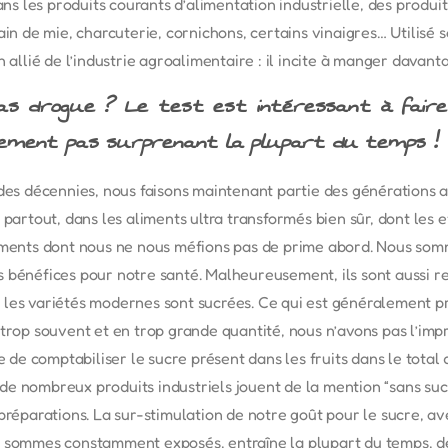
dans les produits courants d’alimentation industrielle, des produi
ain de mie, charcuterie, cornichons, certains vinaigres… Utilisé
 allié de l’industrie agroalimentaire : il incite à manger davant
as drogue ? Le test est intéressant à faire
ment pas surprenant la plupart du temps !
 des décennies, nous faisons maintenant partie des générations
 partout, dans les aliments ultra transformés bien sûr, dont les e
liments dont nous ne nous méfions pas de prime abord. Nous som
 bénéfices pour notre santé. Malheureusement, ils sont aussi r
les variétés modernes sont sucrées. Ce qui est généralement pr
trop souvent et en trop grande quantité, nous n’avons pas l’impr
re de comptabiliser le sucre présent dans les fruits dans le total
e nombreux produits industriels jouent de la mention “sans sucre
préparations. La sur-stimulation de notre goût pour le sucre, ave
s sommes constamment exposés, entraîne la plupart du temps, d