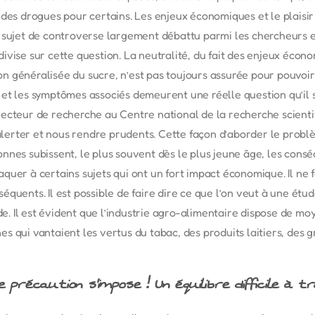
 des drogues pour certains. Les enjeux économiques et le plais
 sujet de controverse largement débattu parmi les chercheurs et
vise sur cette question. La neutralité, du fait des enjeux écono
tion généralisée du sucre, n’est pas toujours assurée pour pouvoir
et les symptômes associés demeurent une réelle question qu’il 
ecteur de recherche au Centre national de la recherche scienti
 alerter et nous rendre prudents. Cette façon d’aborder le prob
nnes subissent, le plus souvent dès le plus jeune âge, les consé
ttaquer à certains sujets qui ont un fort impact économique. Il ne
quents. Il est possible de faire dire ce que l’on veut à une ét
ude. Il est évident que l’industrie agro-alimentaire dispose de m
s qui vantaient les vertus du tabac, des produits laitiers, des 
e précaution s’impose ! Un équilibre difficile à 