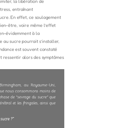
miter, la libération de
tress, entraînant
cre. En effet, ce soulagement
en-être, voire même l’effet
bien-évidemment à la
au sucre pourrait s’installer,
endance est souvent constaté
t ressentir alors des symptômes
 à Birmingham, au Royaume-Uni,
lorsque nous consommons moins de
phase de "sevrage du sucre" que
ébral et les fringales, ainsi que
sucre ?"