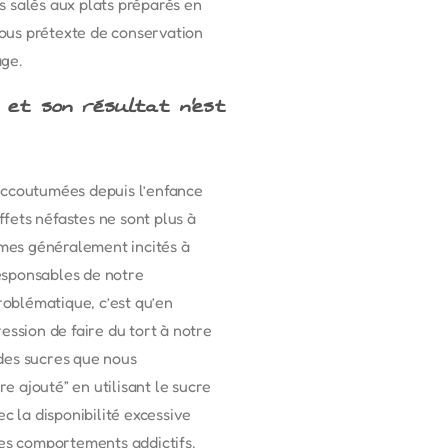
ts salés aux plats préparés en
 sous prétexte de conservation
age.
 et son résultat n’est
 accoutumées depuis l’enfance
ffets néfastes ne sont plus à
mes généralement incités à
esponsables de notre
oblématique, c’est qu’en
ession de faire du tort à notre
 des sucres que nous
 ajouté” en utilisant le sucre
c la disponibilité excessive
es comportements addictifs,