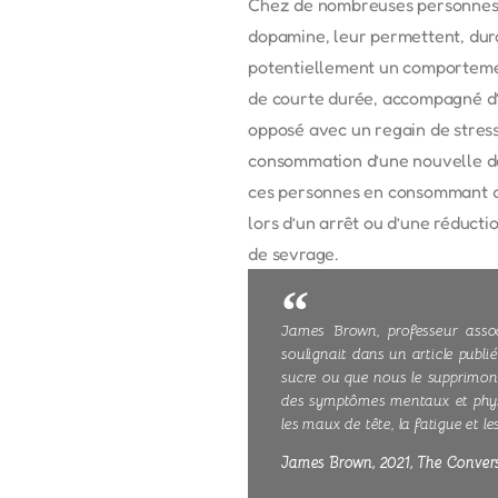
Chez de nombreuses personnes, le
dopamine, leur permettent, duran
potentiellement un comportemen
de courte durée, accompagné d’u
opposé avec un regain de stress
consommation d’une nouvelle dose
ces personnes en consommant de
lors d’un arrêt ou d’une réduc
de sevrage.
James Brown, professeur assoc
soulignait dans un article publ
sucre ou que nous le supprimon
des symptômes mentaux et physiqu
les maux de tête, la fatigue et les
James Brown, 2021, The Conversat