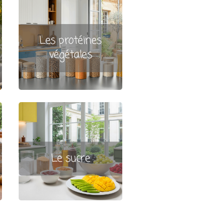
Les protéines
végétales
Le sucre