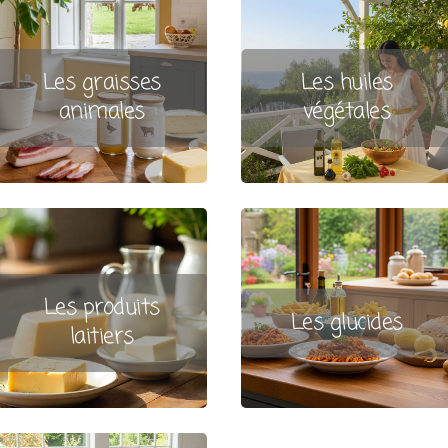
Les graisses
Les huiles
animales
végétales
Les produits
Les glucides
laitiers